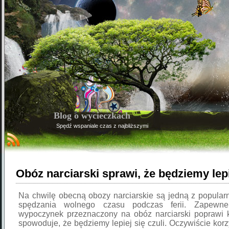
Blog o wycieczkach
Spędź wspaniale czas z najbliższymi
Obóz narciarski sprawi, że będziemy lepi
Na chwilę obecną obozy narciarskie są jedną z popularn
spędzania wolnego czasu podczas ferii. Zapewne
wypoczynek przeznaczony na obóz narciarski poprawi 
spowoduje, że będziemy lepiej się czuli. Oczywiście korz