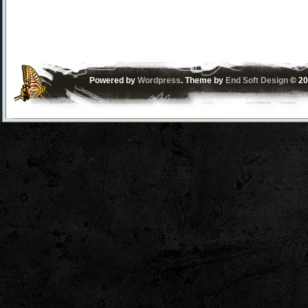
Powered by
Wordpress
. Theme by
End Soft Design
© 20