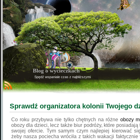
Blog o wycieczkach
Spędź wspaniale czas z najbliższymi
Sprawdź organizatora kolonii Twojego d
Co roku przybywa nie tylko chętnych na różne
obozy m
obozy dla dzieci, lecz także biur podróży, które posiadają
swojej ofercie. Tym samym czym najlepiej kierować si
żeby nasza pociecha wróciła z takich wakacji faktycznie