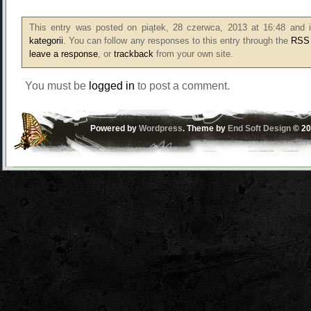
This entry was posted on piątek, 28 czerwca, 2013 at 16:48 and i
kategorii
. You can follow any responses to this entry through the
RSS 
leave a response
, or
trackback
from your own site.
You must be
logged in
to post a comment.
Powered by
Wordpress
. Theme by
End Soft Design
© 20