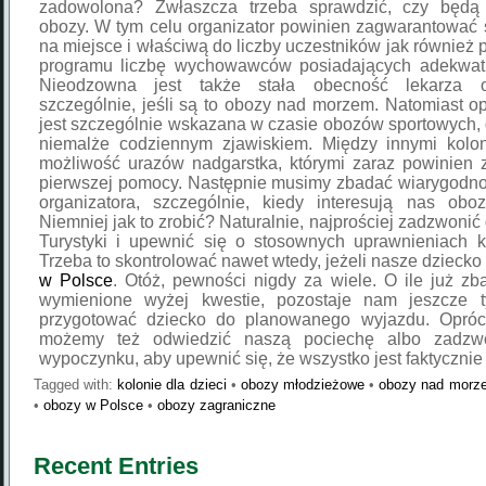
zadowolona? Zwłaszcza trzeba sprawdzić, czy będą
obozy. W tym celu organizator powinien zagwarantować
na miejsce i właściwą do liczby uczestników jak również
programu liczbę wychowawców posiadających adekwatne
Nieodzowna jest także stała obecność lekarza o
szczególnie, jeśli są to obozy nad morzem. Natomiast 
jest szczególnie wskazana w czasie obozów sportowych, 
niemalże codziennym zjawiskiem. Między innymi kolon
możliwość urazów nadgarstka, którymi zaraz powinien z
pierwszej pomocy. Następnie musimy zbadać wiarygodn
organizatora, szczególnie, kiedy interesują nas obo
Niemniej jak to zrobić? Naturalnie, najprościej zadzwonić 
Turystyki i upewnić się o stosownych uprawnieniach ko
Trzeba to skontrolować nawet wtedy, jeżeli nasze dzieck
w Polsce
. Otóż, pewności nigdy za wiele. O ile już z
wymienione wyżej kwestie, pozostaje nam jeszcze ty
przygotować dziecko do planowanego wyjazdu. Opró
możemy też odwiedzić naszą pociechę albo zadzwo
wypoczynku, aby upewnić się, że wszystko jest faktycznie
Tagged with:
kolonie dla dzieci
•
obozy młodzieżowe
•
obozy nad morz
•
obozy w Polsce
•
obozy zagraniczne
Recent Entries